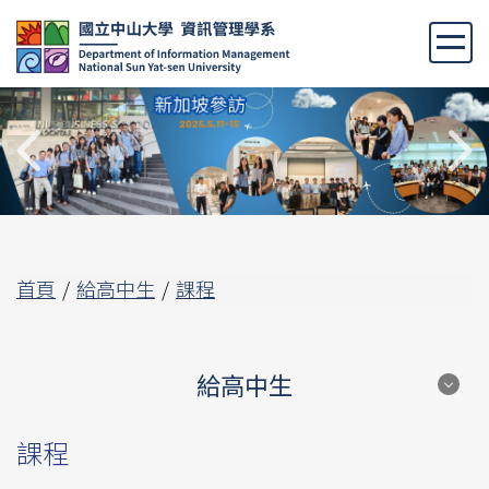
跳
到
主
要
內
容
區
首頁
給高中生
課程
給高中生
給高中生
課程