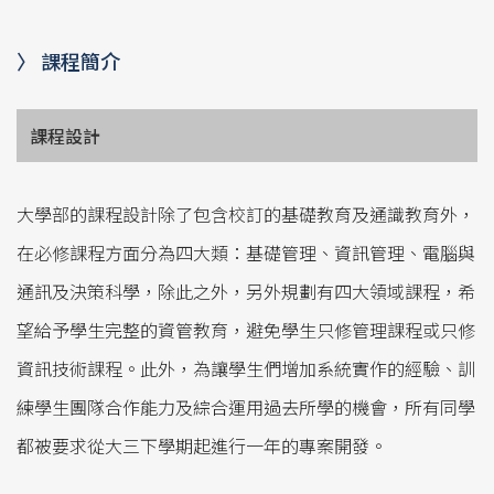
系主任的話
入學管道
〉 課程簡介
特色
課程設計
課程
升學與國際交流
大學部的課程設計除了包含校訂的基礎教育及通識教育外，
學生活動
在必修課程方面分為四大類：基礎管理、資訊管理、電腦與
未來就業
通訊及決策科學，除此之外，另外規劃有四大領域課程，希
望給予學生完整的資管教育，避免學生只修管理課程或只修
實習平台
資訊技術課程。此外，為讓學生們增加系統實作的經驗、訓
獎助學金
練學生團隊合作能力及綜合運用過去所學的機會，所有同學
臉書粉絲團
都被要求從大三下學期起進行一年的專案開發。
中山資管Youtube-每週一星