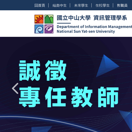
跳
│
│
│
│
回首頁
給高中生
未來學生
在校學生
教職員
到
主
要
內
容
區