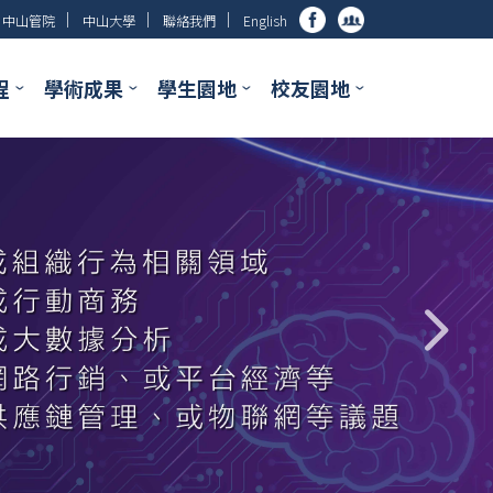
│
│
│
中山管院
中山大學
聯絡我們
English
程
學術成果
學生園地
校友園地