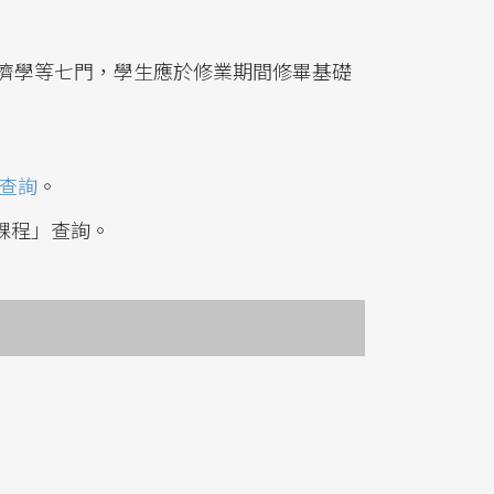
濟學等七門，學生應於修業期間修畢基礎
」查詢
。
年課程」查詢。