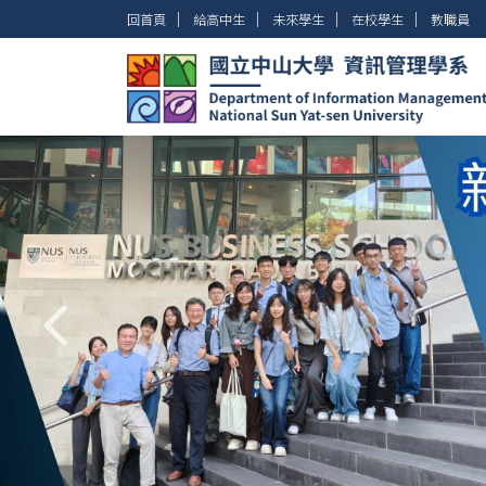
跳
│
│
│
│
回首頁
給高中生
未來學生
在校學生
教職員
到
主
要
內
容
區