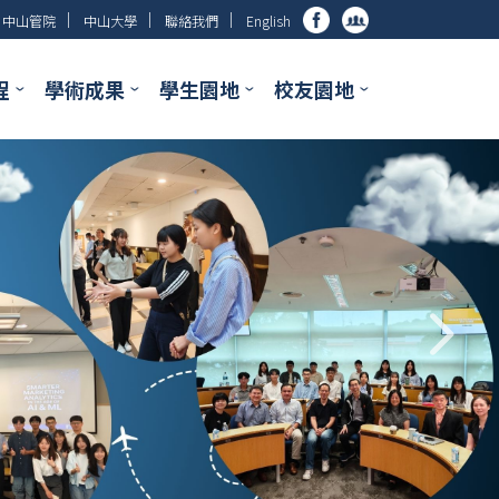
│
│
│
中山管院
中山大學
聯絡我們
English
程
學術成果
學生園地
校友園地