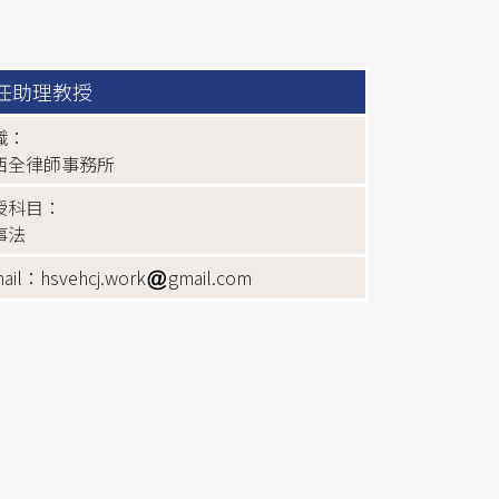
任助理教授
職：
西全律師事務所
授科目：
事法
ail：hsvehcj.work
gmail.com