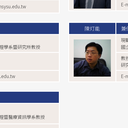
E-m
nsysu.edu.tw
陳灯能
兼
現
理學系暨研究所教授
國
教
研
.edu.tw
E-
理暨醫療資訊學系教授