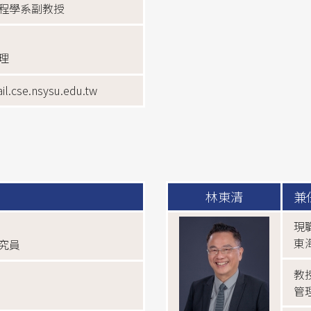
程學系副教授
理
il.cse.nsysu.edu.tw
林東清
兼
現
東
究員
教
管