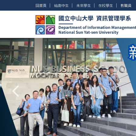
跳
│
│
│
│
回首頁
給高中生
未來學生
在校學生
教職員
到
主
要
內
容
區