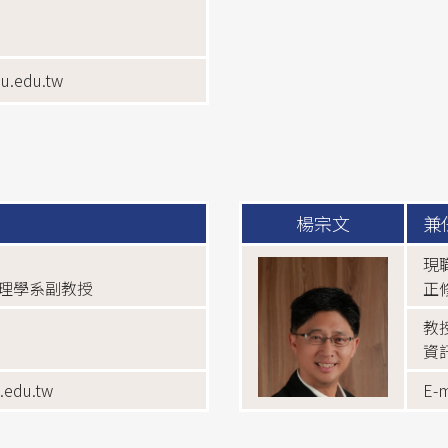
u.edu.tw
楊宗文
兼
現
理學系副教授
正
教
資
.edu.tw
E-