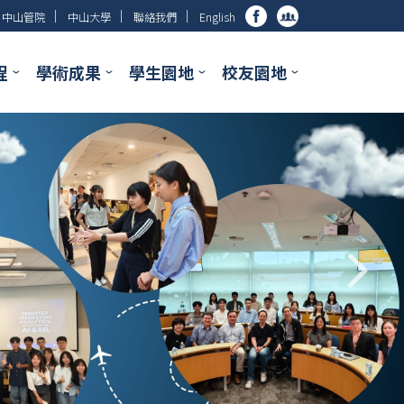
│
│
│
中山管院
中山大學
聯絡我們
English
程
學術成果
學生園地
校友園地