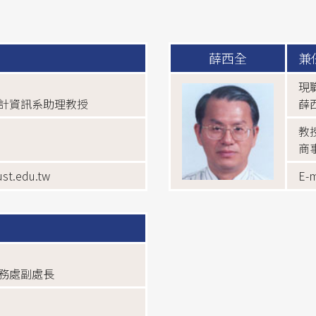
薛西全
兼
現
計資訊系助理教授
薛
教
商
ust.edu.tw
E-m
務處副處長