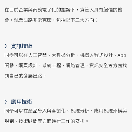
系主任的話
在目前企業與商務電子化的趨勢下，資管人具有絕佳的機
入學管道
會，就業出路非常寬廣，包括以下三大方向：
特色
課程
〉 資訊技術
升學與國際交流
同學可以在人工智慧、大數據分析、機器人程式設計、App
學生活動
開發、網頁設計、系統工程、網路管理、資訊安全等方面找
到自己的發展出路。
未來就業
實習平台
〉 應用技術
獎助學金
同學可以在產品導入與客製化、系統分析、應用系統架構與
臉書粉絲團
規劃、技術顧問等方面進行工作的安排。
中山資管Youtube-每週一星