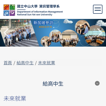
跳
到
主
要
內
容
區
首頁
給高中生
未來就業
給高中生
給高中生
未來就業