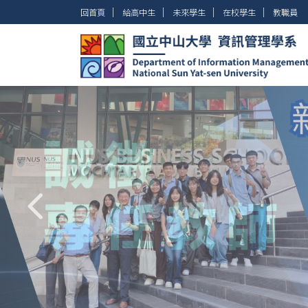
跳
│
│
│
│
回首頁
給高中生
未來學生
在校學生
教職員
到
主
要
內
容
區