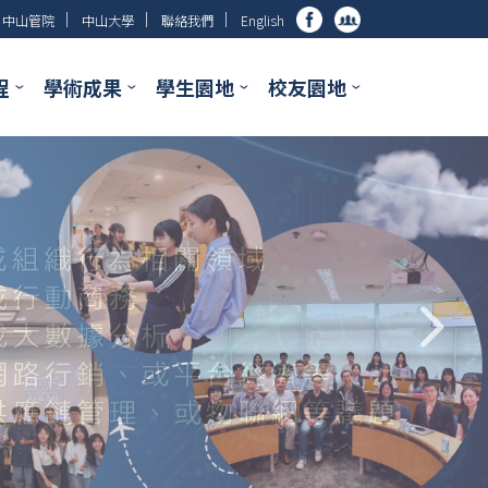
│
│
│
中山管院
中山大學
聯絡我們
English
程
學術成果
學生園地
校友園地