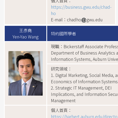
個人首頁：
https://business.gwu.edu/chad-
ho
E-mail：chadho
gwu.edu
王彥堯
特約國際學者
Yen-Yao Wang
現職：Bickerstaff Associate Profess
Department of Business Analytics 
Information Systems, Auburn Unive
研究領域：
1. Digital Marketing, Social Media, 
Economics of Information Systems 
2. Strategic IT Management, DEI
Implications, and Information Secur
Management
個人首頁：
https://harbert.auburn.edu/directo