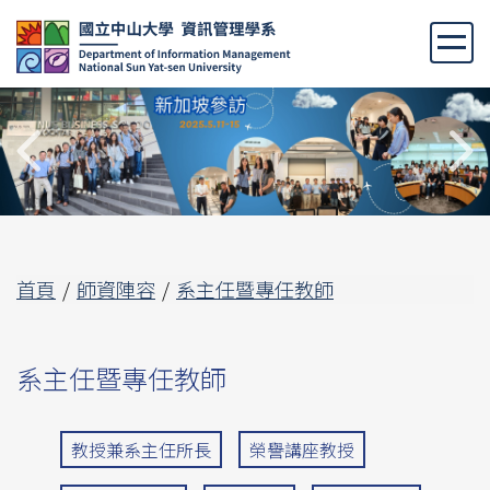
跳
到
主
要
內
容
區
首頁
師資陣容
系主任暨專任教師
系主任暨專任教師
教授兼系主任所長
榮譽講座教授