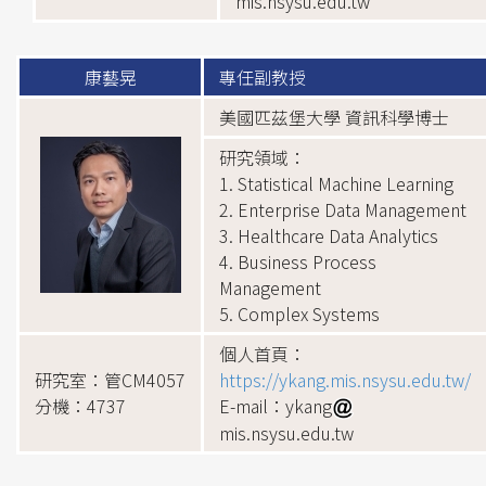
mis.nsysu.edu.tw
康藝晃
專任副教授
美國匹茲堡大學 資訊科學博士
研究領域：
1. Statistical Machine Learning
2. Enterprise Data Management
3. Healthcare Data Analytics
4. Business Process
Management
5. Complex Systems
個人首頁：
研究室：管CM4057
https://ykang.mis.nsysu.edu.tw/
分機：4737
E-mail：ykang
mis.nsysu.edu.tw