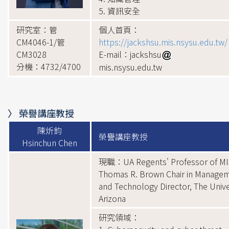
5. 資訊安全
研究室：管
個人首頁：
CM4046-1/管
https://jackshsu.mis.nsysu.edu.tw/
CM3028
E-mail：jackshsu
分機：4732/4700
mis.nsysu.edu.tw
〉 榮譽講座教授
陳炘鈞
榮譽講座教授
Hsinchun Chen
現職：UA Regents' Professor of MI
Thomas R. Brown Chair in Manage
and Technology Director, The Unive
Arizona
研究領域：