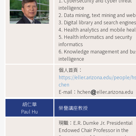
1. Cybersecurity and cyber threat
intelligence
2. Data mining, text mining and web
3. Digital library and search engine
4. Health analytics and mobile heal
5. Health informatics and security
informatics
6. Knowledge management and bu
intelligence
個人首頁：
https://eller.arizona.edu/people/h
chen
E-mail：hchen
eller.arizona.edu
胡仁華
榮譽講座教授
Paul Hu
現職：E.R. Dumke Jr. Presidential
Endowed Chair Professor in the