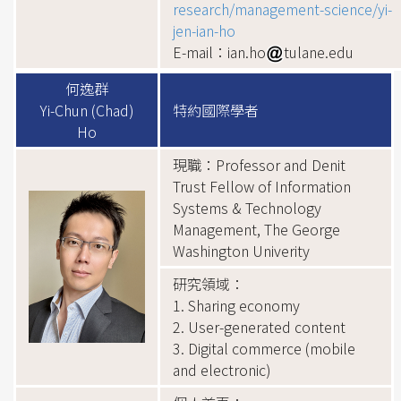
research/management-science/yi-
jen-ian-ho
E-mail：ian.ho
tulane.edu
何逸群
Yi-Chun (Chad)
特約國際學者
Ho
現職：Professor and Denit
Trust Fellow of Information
Systems & Technology
Management, The George
Washington Univerity
研究領域：
1. Sharing economy
2. User-generated content
3. Digital commerce (mobile
and electronic)