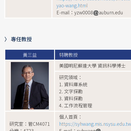
yao-wang.html
E-mail：yzw0008
auburn.edu
〉 專任教授
黃三益
特聘教授
美國明尼蘇達大學 資訊科學博士
研究領域：
1. 資料庫系統
2. 文字探勘
3. 資料探勘
4. 工作流程管理
個人首頁：
研究室：管CM4071
https://syhwang.mis.nsysu.edu.tw
分機：4723
E-mail：syhwang