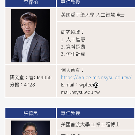
李偉柏
專任教授
英國愛丁堡大學 人工智慧博士
研究領域：
1. 人工智慧
2. 資料探勘
3. 仿生計算
個人首頁：
研究室：管CM4056
https://wplee.mis.nsysu.edu.tw/
分機：4728
E-mail：wplee
mail.nsysu.edu.tw
張德民
專任教授
美國普渡大學 工業工程博士