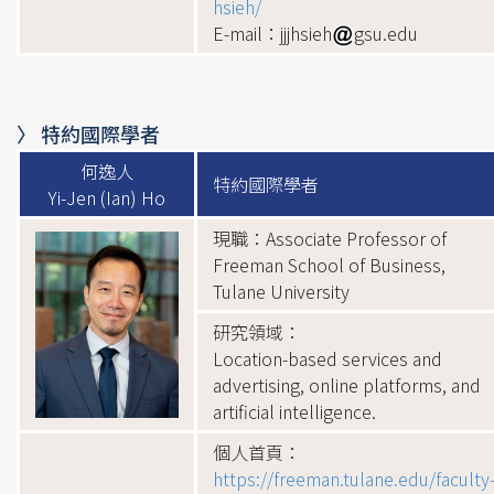
hsieh/
E-mail：jjjhsieh
gsu.edu
〉 特約國際學者
何逸人
特約國際學者
Yi-Jen (Ian) Ho
現職：Associate Professor of
Freeman School of Business,
Tulane University
研究領域：
Location-based services and
advertising, online platforms, and
artificial intelligence.
個人首頁：
https://freeman.tulane.edu/faculty