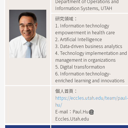
Department of Operations and
Information Systems, UTAH
研究領域：
1. Information technology
empowerment in health care
2. Artificial Intelligence
3. Data-driven business analytics
4. Technology implementation and
management in organizations
5. Digital transformation
6. Information technology-
enriched learning and innovations
個人首頁：
https://eccles.utah.edu/team/paul-
hu/
E-mail：Paul.Hu
Eccles.Utah.edu