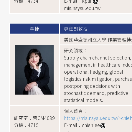
分機：4734
E-mail：kplin
mis.nsysu.edu.tw
李捷
專任副教授
美國華盛頓州立大學 作業管理博
研究領域：
Supply chain channel selection, 
management in healthcare indus
operational hedging, global
logistics risk mitigation, purcha
postponing decisions with
stochastic demand, predictive
statistical models.
個人首頁：
研究室：管CM4099
https://mis.nsysu.edu.tw/~chie
分機：4715
E-mail：chiehlee