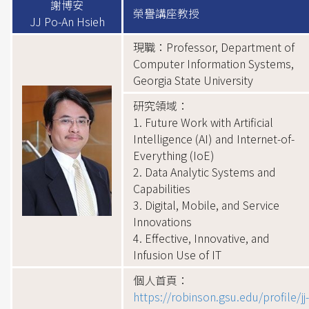
謝博安
榮譽講座教授
JJ Po-An Hsieh
現職：Professor, Department of
Computer Information Systems,
Georgia State University
研究領域：
1. Future Work with Artificial
Intelligence (AI) and Internet-of-
Everything (IoE)
2. Data Analytic Systems and
Capabilities
3. Digital, Mobile, and Service
Innovations
4. Effective, Innovative, and
Infusion Use of IT
個人首頁：
https://robinson.gsu.edu/profile/jj-