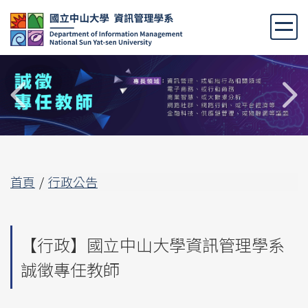
跳
到
主
要
內
容
區
首頁
行政公告
【行政】國立中山大學資訊管理學系
誠徵專任教師