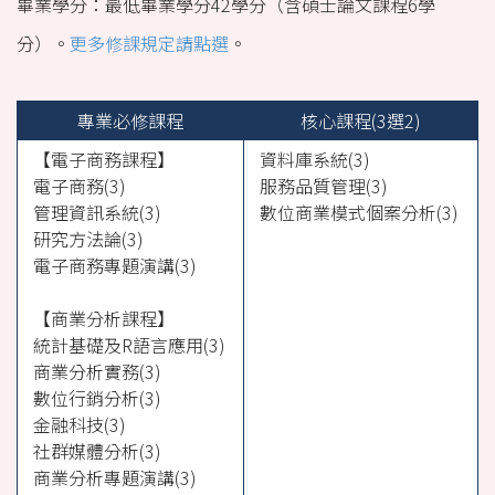
畢業學分：最低畢業學分42學分（含碩士論文課程6學
優異師資
分）。
更多修課規定請點選
。
教學特色
課程規劃
專業必修課程
核心課程(3選2)
【電子商務課程】
資料庫系統(3)
培育人才
電子商務(3)
服務品質管理(3)
學生活動
管理資訊系統(3)
數位商業模式個案分析(3)
研究方法論(3)
系友連結
電子商務專題演講(3)
中山大學招生資訊
【商業分析課程】
統計基礎及R語言應用(3)
商業分析實務(3)
數位行銷分析(3)
金融科技(3)
社群媒體分析(3)
商業分析專題演講(3)