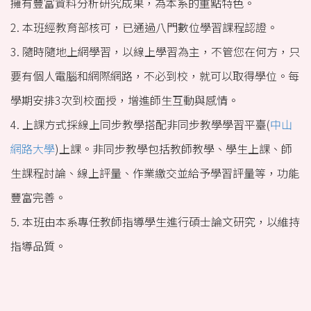
擁有豐富資料分析研究成果，為本系的重點特色。
優異師資
2. 本班經教育部核可，已通過八門數位學習課程認證。
教學特色
3. 隨時隨地上網學習，以線上學習為主，不管您在何方，只
課程規劃
要有個人電腦和網際網路，不必到校，就可以取得學位。每
學期安排3次到校面授，增進師生互動與感情。
培育人才
4. 上課方式採線上同步教學搭配非同步教學學習平臺(
中山
學生活動
網路大學
)上課。非同步教學包括教師教學、學生上課、師
系友連結
生課程討論、線上評量、作業繳交並給予學習評量等，功能
中山大學招生資訊
豐富完善。
5. 本班由本系專任教師指導學生進行碩士論文研究，以維持
指導品質。