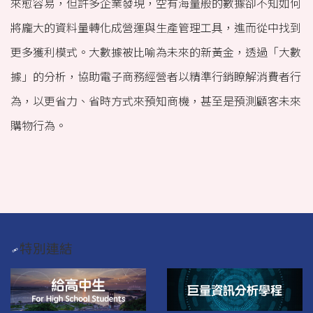
來愈容易，但許多企業發現，空有海量般的數據卻不知如何
優異師資
將龐大的資料量轉化成營運與生產管理工具，進而從中找到
教學特色
更多獲利模式。大數據被比喻為未來的新黃金，透過「大數
課程規劃
據」的分析，協助電子商務經營者以精準行銷瞭解消費者行
為，以更省力、省時方式來預知商機，甚至是預測顧客未來
培育人才
購物行為。
學生活動
系友連結
中山大學招生資訊
特別連結