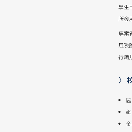
學生
所發
專案
風險
行銷
〉 
國
網
金