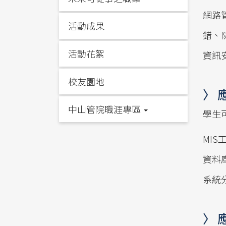
網路
活動成果
錯、
活動花絮
資訊
校友園地
〉 
中山管院職涯專區
學生
MI
資料
系統
〉 