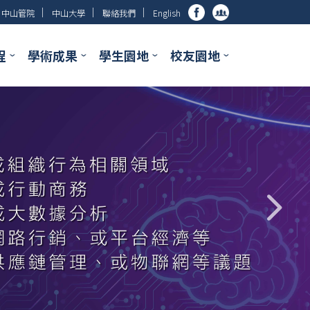
│
│
│
中山管院
中山大學
聯絡我們
English
程
學術成果
學生園地
校友園地