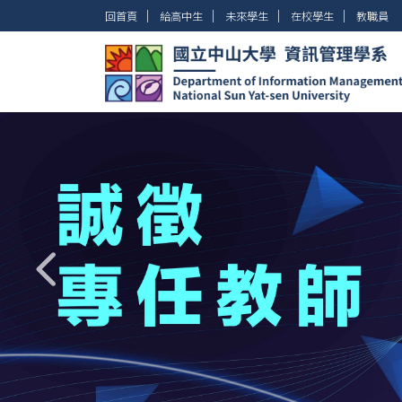
跳
│
│
│
│
回首頁
給高中生
未來學生
在校學生
教職員
到
主
要
內
容
區