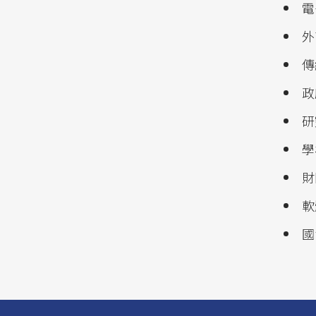
電
外
傳
政
研
學
財
軟
國