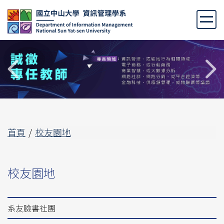
跳
到
主
要
內
容
區
首頁
校友園地
校友園地
系友臉書社團