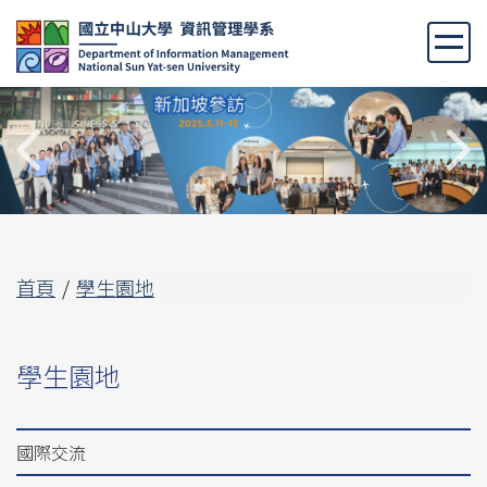
跳
到
主
要
內
容
區
首頁
學生園地
學生園地
國際交流