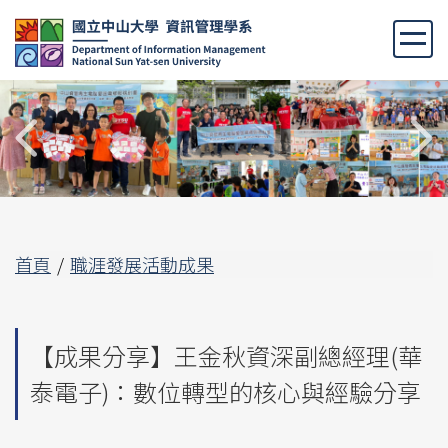
跳
到
主
要
內
容
區
首頁
職涯發展活動成果
【成果分享】王金秋資深副總經理(華
泰電子)：數位轉型的核心與經驗分享