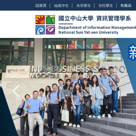
跳
│
│
│
│
回首頁
給高中生
未來學生
在校學生
教職員
到
主
要
內
容
區