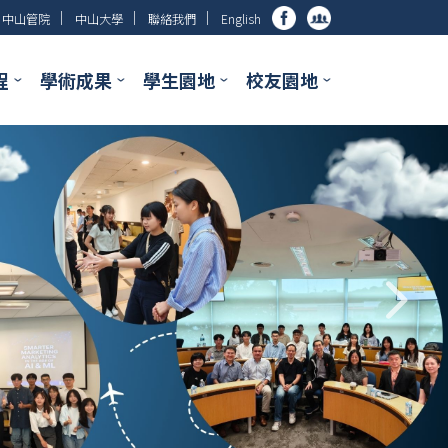
│
│
│
中山管院
中山大學
聯絡我們
English
程
學術成果
學生園地
校友園地