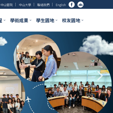
│
│
│
中山管院
中山大學
聯絡我們
English
程
學術成果
學生園地
校友園地