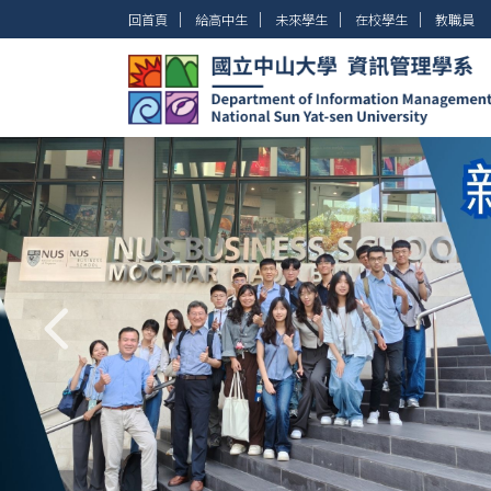
跳
│
│
│
│
回首頁
給高中生
未來學生
在校學生
教職員
到
主
要
內
容
區