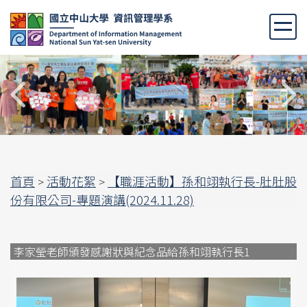
跳
到
主
要
內
容
區
首頁
活動花絮
【職涯活動】孫和翊執行長-肚肚股
>
>
份有限公司-專題演講(2024.11.28)
李家瑩老師頒發感謝狀與紀念品給孫和翊執行長1