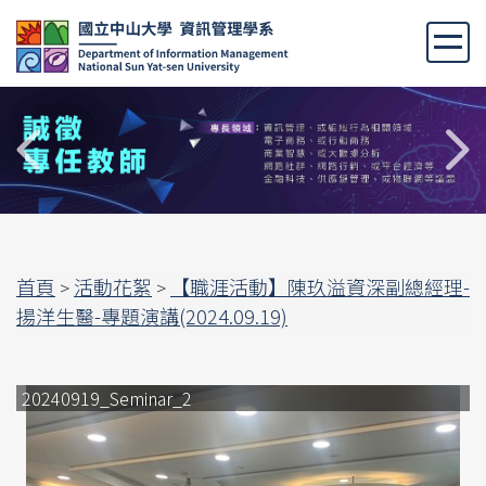
跳
到
主
要
內
容
區
首頁
活動花絮
【職涯活動】陳玖溢資深副總經理-
>
>
揚洋生醫-專題演講(2024.09.19)
20240919_Seminar_2
2