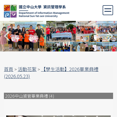
跳
到
主
要
內
容
區
首頁
活動花絮
【學生活動】2026畢業典禮
>
>
(2026.05.23)
2026中山資管畢業典禮 (4)