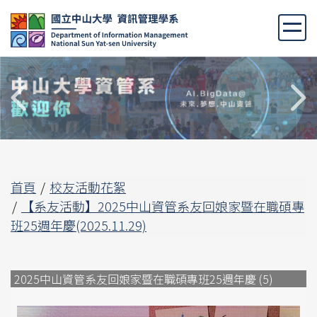
跳
到
主
要
內
容
區
首頁
校友活動花絮
【系友活動】2025中山資管系友回娘家暨在職碩專
班25週年慶(2025.11.29)
2025中山資管系友回娘家暨在職碩專班25週年慶 (5)