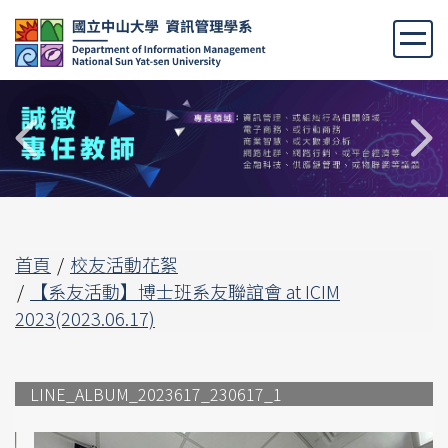
跳
到
主
要
內
容
區
首頁
校友活動花絮
【系友活動】博士班系友聯誼會 at ICIM
2023(2023.06.17)
LINE_ALBUM_2023617_230617_1
L