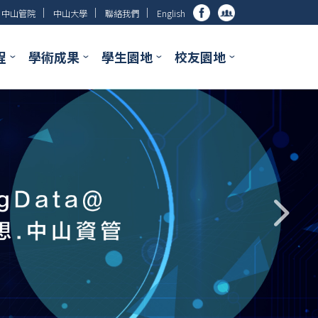
│
│
│
中山管院
中山大學
聯絡我們
English
程
學術成果
學生園地
校友園地