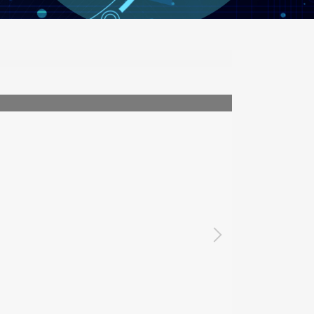
偏鄉教育數位接軌