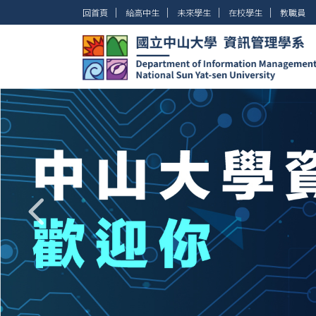
跳
│
│
│
│
回首頁
給高中生
未來學生
在校學生
教職員
到
主
要
內
容
區