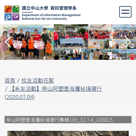
跳
到
主
要
內
容
區
首頁
校友活動花絮
【系友活動】柴山阿塱壹海灘秘境健行
(2020.07.04)
柴山阿塱壹海灘秘境健行集錦109_32.7.4_200825