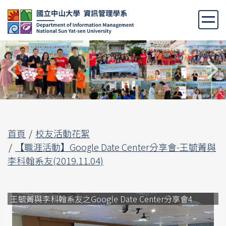
跳
到
主
要
內
容
區
首頁
校友活動花絮
【職涯活動】Google Date Center分享會-王毓菁與
李科翰系友(2019.11.04)
王毓菁與李科翰系友之Google Date Center分享會4