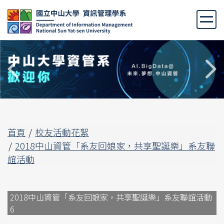
跳
到
主
要
內
容
區
首頁
校友活動花絮
2018中山資管「系友回娘家，共享聖誕樂」系友聯
誼活動
動
2018中山資管「系友回娘家，共享聖誕樂」系友聯誼活動
6
7