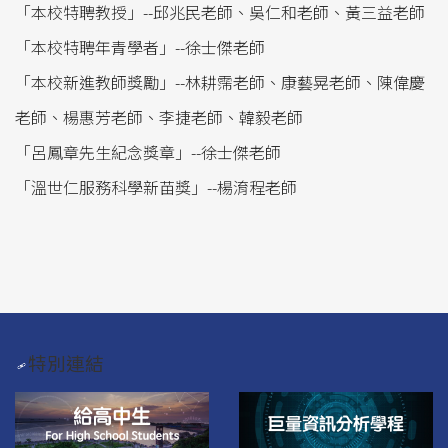
「本校特聘教授」--邱兆民老師、吳仁和老師、黃三益老師
培育人才
「本校特聘年青學者」--徐士傑老師
「本校新進教師獎勵」--林耕霈老師、康藝晃老師、陳偉慶
學生活動
老師、楊惠芳老師、李捷老師、韓毅老師
系友連結
「呂鳳章先生紀念獎章」--徐士傑老師
中山大學招生資訊
「溫世仁服務科學新苗獎」--楊淯程老師
特別連結